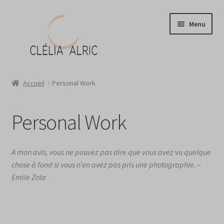
Aller
Aller
Menu
à
au
la
contenu
navigation
Atelier
Accueil
Personal Work
Boutique
Personal Work
Portraits ?
News
A mon avis, vous ne pouvez pas dire que vous avez vu quelque
chose à fond si vous n’en avez pas pris une photographie. –
Contact
Emile Zola