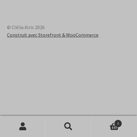
© Clélia Alric 2026
Construit avec Storefront & WooCommerce
.
0
Recherche
Recherche