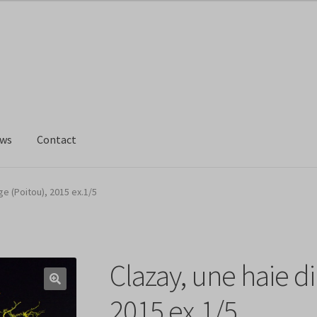
ws
Contact
ge (Poitou), 2015 ex.1/5
Clazay, une haie d
2015 ex.1/5