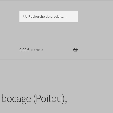
Recherche
Recherche
pour :
0,00
€
0 article
i bocage (Poitou),