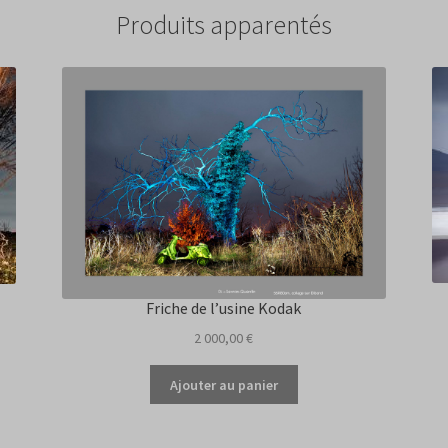
(Poitou),
Produits apparentés
2015
ex.1/5
Friche de l’usine Kodak
2 000,00
€
Ajouter au panier