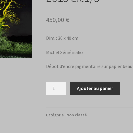
450,00
€
Dim. : 30 x 40 cm
Michel Séméniako
Dépot d’encre pigmentaire sur papier beaux
quantité
Ajouter au panier
de
Clazay,
une
haie
Catégorie :
Non classé
di
bocage