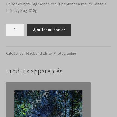
Dépot d’encre pigmentaire sur papier beaux arts Canson
Infinity Rag
310g
quantité
Ajouter au panier
de
Fromager
sacré,
Djilacoune,
Catégories :
black and white
,
Photographie
Casamance
(Sénégal),
Produits apparentés
1986,
ex.3/5