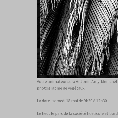
Votre animateur sera Antonin Amy-Menichetti.
photographie de végétaux.
La date : samedi 18 mai de 9h30 à 12h30.
Le lieu : le parc de la société horticole et bord