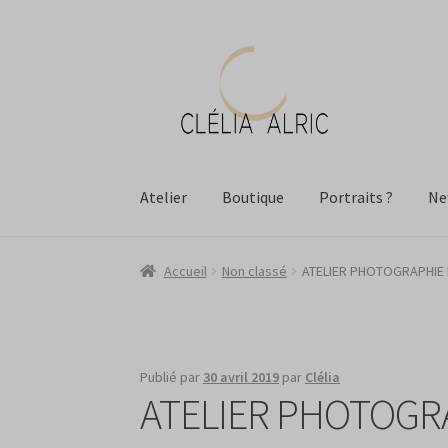
Aller
Aller
à
au
la
contenu
navigation
Atelier
Boutique
Portraits ?
Ne
Accueil
Non classé
ATELIER PHOTOGRAPHIE
Publié par
30 avril 2019
par
Clélia
ATELIER PHOTOGR