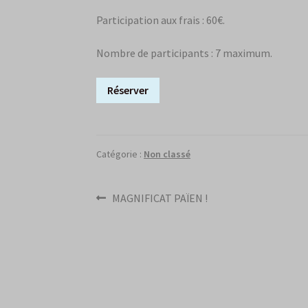
Participation aux frais : 60€.
Nombre de participants : 7 maximum.
Réserver
Catégorie :
Non classé
Navigation
Article
MAGNIFICAT PAÏEN !
précédent :
de
l’article