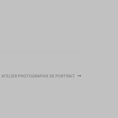
Article
ATELIER PHOTOGRAPHIE DE PORTRAIT
suivant :