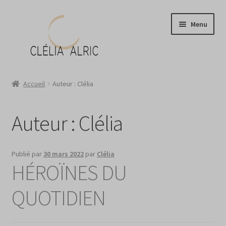
Aller
Aller
Menu
à
au
la
contenu
navigation
Atelier
Accueil
Auteur : Clélia
Boutique
Auteur :
Clélia
Portraits ?
News
Publié par
30 mars 2022
par
Clélia
HÉROÏNES DU
Contact
QUOTIDIEN