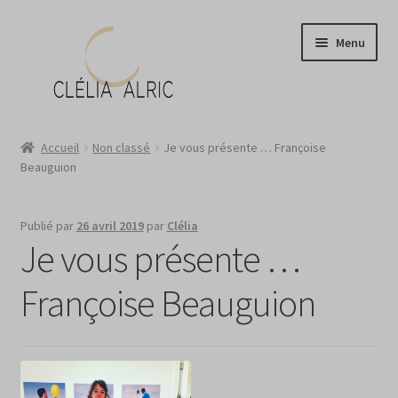
Aller
Aller
Menu
à
au
la
contenu
navigation
Atelier
Accueil
Non classé
Je vous présente … Françoise
Beauguion
Boutique
Portraits ?
Publié par
26 avril 2019
par
Clélia
Je vous présente …
News
Françoise Beauguion
Contact