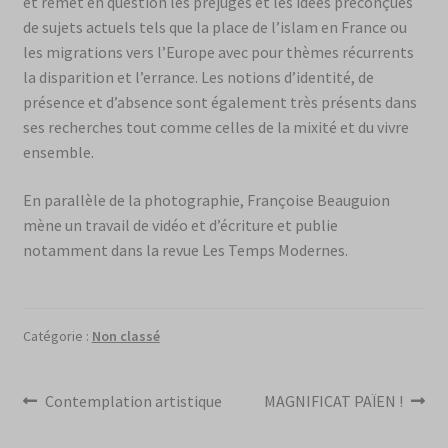
et remet en question les préjugés et les idées préconçues
de sujets actuels tels que la place de l’islam en France ou
les migrations vers l’Europe avec pour thèmes récurrents
la disparition et l’errance. Les notions d’identité, de
présence et d’absence sont également très présents dans
ses recherches tout comme celles de la mixité et du vivre
ensemble.
En parallèle de la photographie, Françoise Beauguion
mène un travail de vidéo et d’écriture et publie
notamment dans la revue Les Temps Modernes.
Catégorie :
Non classé
Navigation
Article
Article
Contemplation artistique
MAGNIFICAT PAÏEN !
précédent :
suivant :
de