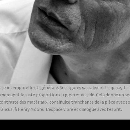
e intemporelle et générale. Ses figures sacralisent l’espace, le
 marquent la juste proportion du plein et du vide. Cela donne un
 contraste des matériaux, continuité tranchante de la pièce avec s
ancusi à Henry Moore. L’espace vibre et dialogue avec l’esprit.