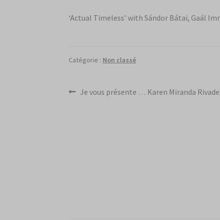
‘Actual Timeless’ with Sándor Bátai, Gaál Imr
Catégorie :
Non classé
Navigation
Article
Je vous présente … Karen Miranda Rivade
précédent :
de
l’article