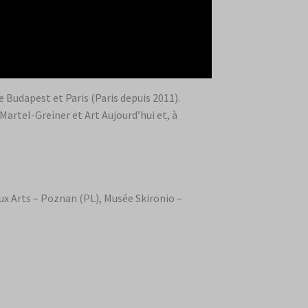
 Budapest et Paris (Paris depuis 2011).
 Martel-Greiner et Art Aujourd’hui et, à
x Arts – Poznan (PL), Musée Skironio –