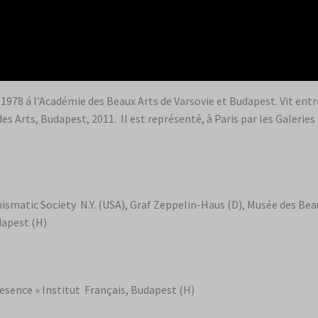
978 á l’Académie des Beaux Arts de Varsovie et Budapest. Vit entre
es Arts, Budapest, 2011. Il est représenté, à Paris par les Galeries
matic Society N.Y. (USA), Graf Zeppelin-Haus (D), Musée des Beau
dapest (H)
esence » Institut Français, Budapest (H)