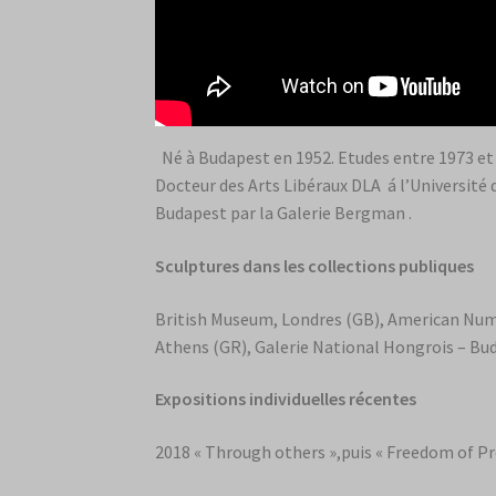
Né à Budapest en 1952. Etudes entre 1973 et 1
Docteur des Arts Libéraux DLA á l’Université d
Budapest par la Galerie Bergman .
Sculptures dans les collections publiques
British Museum, Londres (GB), American Numis
Athens (GR), Galerie National Hongrois – Bu
Expositions individuelles récentes
2018 « Through others »,puis « Freedom of Pr