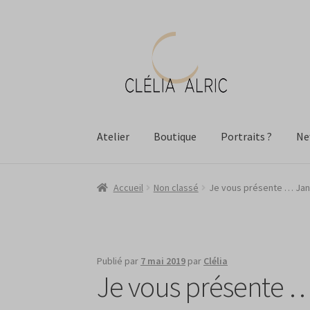
Aller
Aller
à
au
la
contenu
navigation
Atelier
Boutique
Portraits ?
Ne
Accueil
Non classé
Je vous présente … Jan
Publié par
7 mai 2019
par
Clélia
Je vous présente 