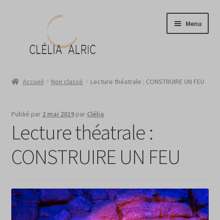
Aller
Aller
Menu
à
au
la
contenu
navigation
Atelier
Accueil
Non classé
Lecture théatrale : CONSTRUIRE UN FEU
Boutique
Publié par
2 mai 2019
par
Clélia
Portraits ?
Lecture théatrale :
News
CONSTRUIRE UN FEU
Contact