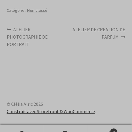
Catégorie :
Non classé
Navigation
Article
Article
ATELIER
ATELIER DE CREATION DE
précédent :
suivant :
PHOTOGRAPHIE DE
PARFUM
de
PORTRAIT
l’article
© Clélia Alric 2026
Construit avec Storefront & WooCommerce
.
0