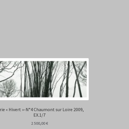
rie « Hivert »-N°4 Chaumont sur Loire 2009,
EX.1/7
2 500,00
€