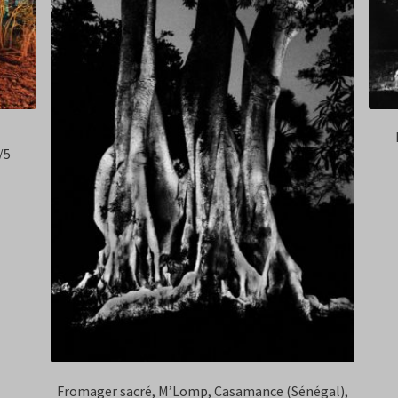
/5
Fromager sacré, M’Lomp, Casamance (Sénégal),