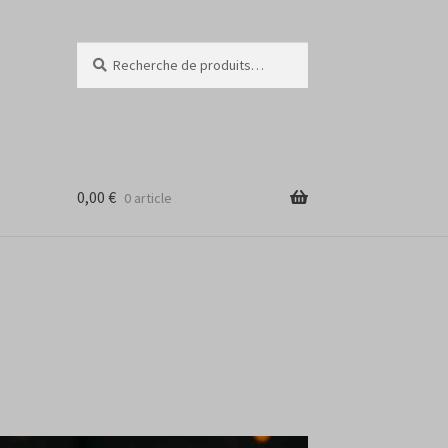
Recherche
Recherche
pour :
0,00
€
0 article