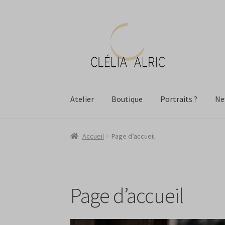
Aller
Aller
à
au
la
contenu
navigation
Atelier
Boutique
Portraits ?
Ne
Accueil
Page d’accueil
Page d’accueil