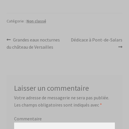
Catégorie :
Non classé
Navigation
Article
Article
Grandes eaux nocturnes
Dédicace à Pont-de-Salars
précédent :
suivant :
du château de Versailles
de
l’article
Laisser un commentaire
Votre adresse de messagerie ne sera pas publiée.
Les champs obligatoires sont indiqués avec
*
Commentaire