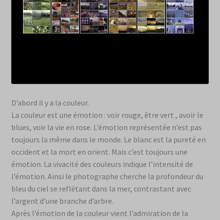
D’abord il y a la couleur.
La couleur est une émotion : voir rouge, être vert , avoir le
blues, voir la vie en rose. L’émotion représentée n’est pas
toujours la même dans le monde. Le blanc est la pureté en
occident et la mort en orient. Mais c’est toujours une
émotion. La vivacité des couleurs indique l’intensité de
l’émotion. Ainsi le photographe cherche la profondeur du
bleu du ciel se reflétant dans la mer, contrastant avec
l’argent d’une branche d’arbre.
Après l’émotion de la couleur vient l’admiration de la