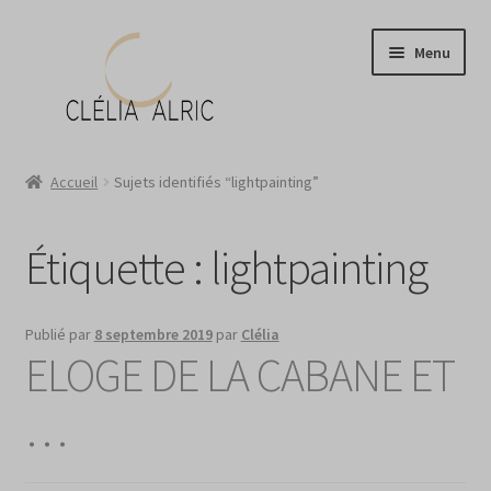
Aller
Aller
Menu
à
au
la
contenu
navigation
Atelier
Accueil
Sujets identifiés “lightpainting”
Boutique
Étiquette :
lightpainting
Portraits ?
News
Publié par
8 septembre 2019
par
Clélia
ELOGE DE LA CABANE ET
Contact
…