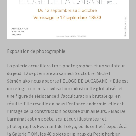
Exposition de photographie
La galerie accueillera trois photographes et un sculpteur
du jeudi 12 septembre au samedi 5 octobre. Michel
Séméniako nous apporte l’ELOGE DE LA CABANE. « Elle est
un refuge contre la civilisation industrielle globalisée et
une figure de résistance à l’acculturation brutale qui en
résulte. Elle réveille en nous l’enfance endormie, elle est
l’image de la construction possible d’un ailleurs. » Max De
Larminat est un poète, sculpteur, illustrateur et
photographe. Revenant de Tokyo, où ils ont été exposés à
la Galerie TOM, les 48 objets originaux du Petit herbier.